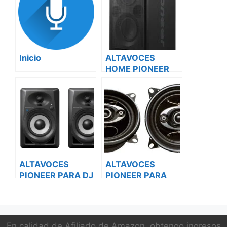
Inicio
ALTAVOCES
HOME PIONEER
ALTAVOCES
ALTAVOCES
PIONEER PARA DJ
PIONEER PARA
VEHICULOS
En calidad de Afiliado de Amazon, obtengo ingresos