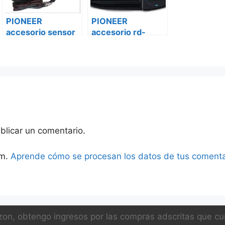
PIONEER
PIONEER
accesorio sensor
accesorio rd-
de punto ciego
hwk100 Peugeot
sda-bs100 Ford
bóxer ii
transit custom
v369
blicar un comentario.
am.
Aprende cómo se procesan los datos de tus comenta
on, obtengo ingresos por las compras adscritas que cum