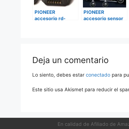
PIONEER
PIONEER
accesorio rd-
accesorio sensor
hwk100 Ford
de punto ciego
transit custom
sda-bs100 Ford
transit custom
Deja un comentario
Lo siento, debes estar
conectado
para pu
Este sitio usa Akismet para reducir el sp
En calidad de Afiliado de Amaz