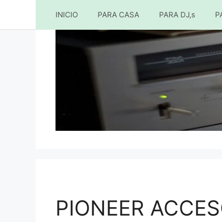
INICIO
PARA CASA
PARA DJ,s
P
Saltar
al
contenido
PIONEER ACCES