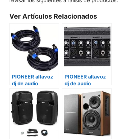
revisar los siguientes análisis de productos:
Ver Artículos Relacionados
PIONEER altavoz
PIONEER altavoz
dj de audio
dj de audio
profesional xprs-
profesional xprs-
12
15