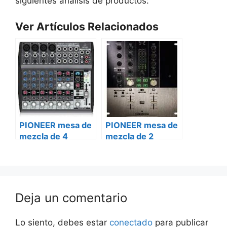
siguientes análisis de productos:
Ver Artículos Relacionados
PIONEER mesa de
PIONEER mesa de
mezcla de 4
mezcla de 2
canales djm-
canales djm-s9
900nxs2-w
Deja un comentario
Lo siento, debes estar
conectado
para publicar