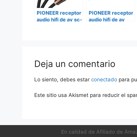
PIONEER receptor
PIONEER receptor
audio hifi de av sc-
audio hifi de av
lx704-av-
vsx-933
receiver-9.2ch
Deja un comentario
Lo siento, debes estar
conectado
para pu
Este sitio usa Akismet para reducir el sp
En calidad de Afiliado de Amaz