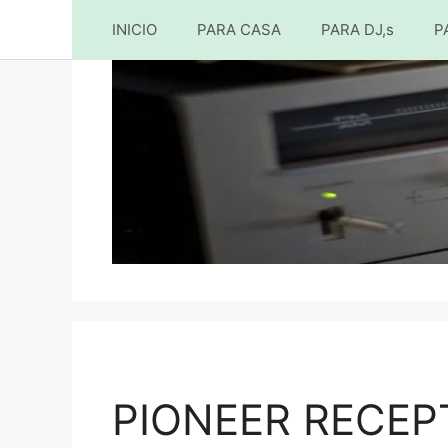
INICIO
PARA CASA
PARA DJ,s
P
Saltar
al
contenido
PIONEER RECEPT