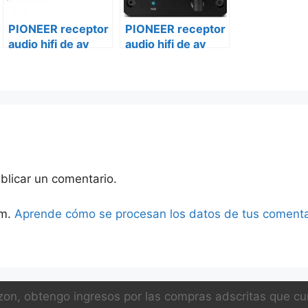
PIONEER receptor
PIONEER receptor
audio hifi de av
audio hifi de av
vsx-lx304
vsx-lx504
blicar un comentario.
am.
Aprende cómo se procesan los datos de tus comenta
on, obtengo ingresos por las compras adscritas que cum