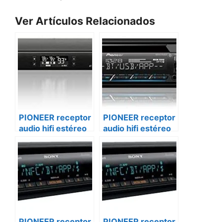
Ver Artículos Relacionados
PIONEER receptor
PIONEER receptor
audio hifi estéreo
audio hifi estéreo
sx-n30ae
sx-s30dab
PIONEER receptor
PIONEER receptor