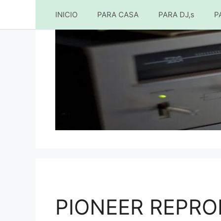
INICIO
PARA CASA
PARA DJ,s
P
Saltar
al
contenido
PIONEER REPRO