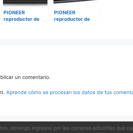
PIONEER
PIONEER
reproductor de
reproductor de
audio multimedia
audio multimedia
para dj cdj-
para dj cdj-3000-
2000nxs2
w
blicar un comentario.
am.
Aprende cómo se procesan los datos de tus comenta
on, obtengo ingresos por las compras adscritas que cum