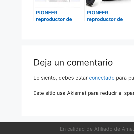
PIONEER
PIONEER
reproductor de
reproductor de
audio multimedia
audio multimedia
para dj xdj-1000
para dj xdj-700
Deja un comentario
Lo siento, debes estar
conectado
para pu
Este sitio usa Akismet para reducir el sp
En calidad de Afiliado de Amaz