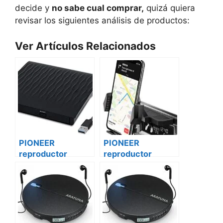
decide y
no sabe cual comprar,
quizá quiera
revisar los siguientes análisis de productos:
Ver Artículos Relacionados
PIONEER
PIONEER
reproductor
reproductor
vehículo de cd
vehículo de cd
deh-x500bt iveco
deh-x500bt Ford
daily
transit custom