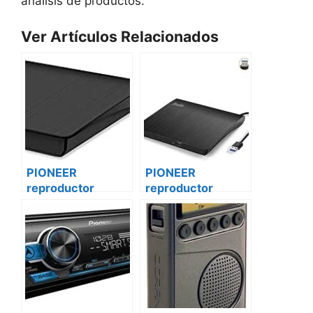
análisis de productos:
Ver Artículos Relacionados
PIONEER
PIONEER
reproductor
reproductor
vehículo de cd
vehículo de cd
dxt-s4161bt Skoda
dxt-s4161bt
Citroën