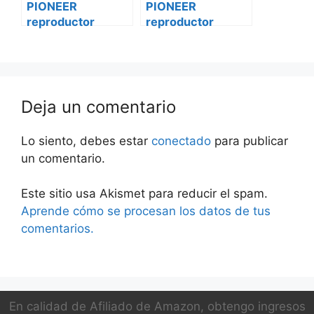
PIONEER
PIONEER
reproductor
reproductor
vehículo de cd
vehículo de cd
dxt-s4161bt Smart
dxt-s4161bt
Renault master
Deja un comentario
Lo siento, debes estar
conectado
para publicar
un comentario.
Este sitio usa Akismet para reducir el spam.
Aprende cómo se procesan los datos de tus
comentarios.
En calidad de Afiliado de Amazon, obtengo ingresos