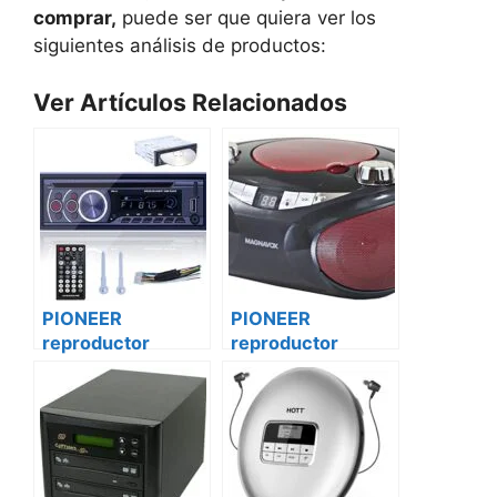
comprar,
puede ser que quiera ver los
siguientes análisis de productos:
Ver Artículos Relacionados
PIONEER
PIONEER
reproductor
reproductor
vehículo de cd
vehículo de cd
dxt-s4162bt
dxt-s4162bt iveco
Volkswagen
daily