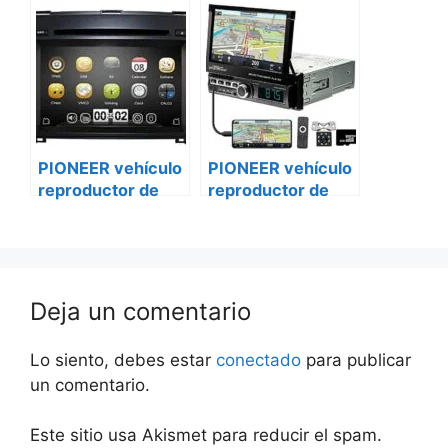
vehículo
DVD avh-a205bt
multimedia mvh-
iveco daily
a205bt Peugeot
bóxer ii
PIONEER vehículo
PIONEER vehículo
reproductor de
reproductor de
DVD avh-a205bt
DVD avh-a205bt
mercedes vito
caravanas
Deja un comentario
Lo siento, debes estar
conectado
para publicar
un comentario.
Este sitio usa Akismet para reducir el spam.