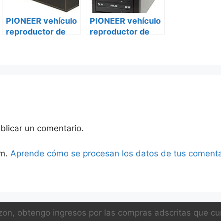
PIONEER vehículo
PIONEER vehículo
reproductor de
reproductor de
DVD avh-g115dvd
DVD avh-z2250bt
Ford transit
Ford transit
custom
custom
blicar un comentario.
am.
Aprende cómo se procesan los datos de tus comenta
on, obtengo ingresos por las compras adscritas que cum