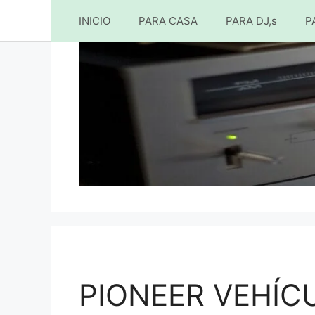
INICIO
PARA CASA
PARA DJ,s
P
Saltar
al
contenido
PIONEER VEHÍC