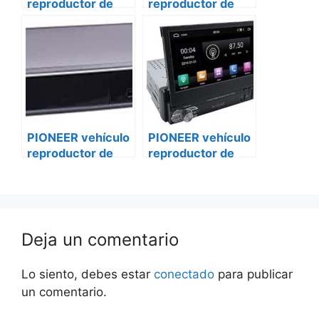
reproductor de
reproductor de
DVD avh-g115dvd
DVD avh-g115dvd
Volkswagen
Ford transit
custom
PIONEER vehículo
PIONEER vehículo
reproductor de
reproductor de
DVD avh-g115dvd
DVD avh-g115dvd
Peugeot bóxer ii
mercedes vito
Deja un comentario
Lo siento, debes estar
conectado
para publicar
un comentario.