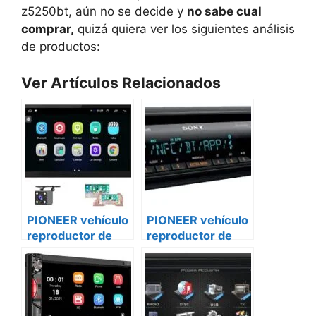
z5250bt, aún no se decide y
no sabe cual
comprar,
quizá quiera ver los siguientes análisis
de productos:
Ver Artículos Relacionados
PIONEER vehículo
PIONEER vehículo
reproductor de
reproductor de
DVD avh-z5250bt
DVD avh-z5250bt
Citroën
Ford transit
custom