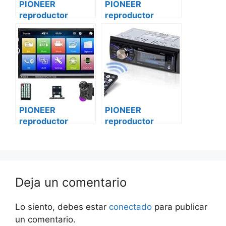
PIONEER
PIONEER
reproductor
reproductor
vehículo de
vehículo de
medios digitales
medios digitales
mvh-s215bt-2
mvh-s215bt-2
mercedes vito
PIONEER
PIONEER
reproductor
reproductor
vehículo de
vehículo de
medios digitales
medios digitales
mvh-s215bt-2
mvh-s215bt-2
iveco daily
Skoda
Deja un comentario
Lo siento, debes estar
conectado
para publicar
un comentario.