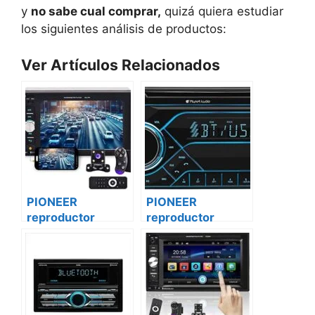
y
no sabe cual comprar,
quizá quiera estudiar
los siguientes análisis de productos:
Ver Artículos Relacionados
PIONEER
PIONEER
reproductor
reproductor
vehículo
vehículo
multimedia dmh-
multimedia dmh-
z5150bt Peugeot
z5150bt Renault
bóxer ii
master