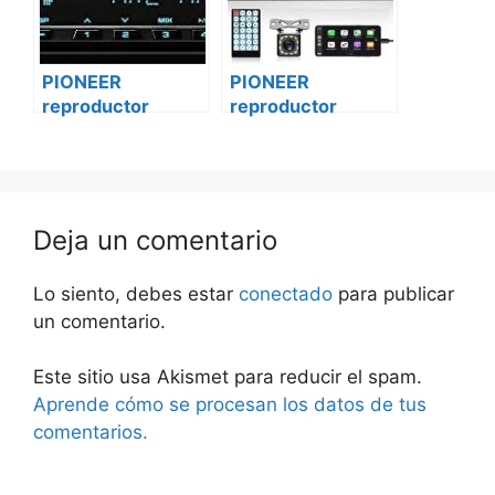
PIONEER
PIONEER
reproductor
reproductor
vehículo
vehículo
multimedia mvh-
multimedia mvh-
a205bt Smart
a205bt mercedes
vito
Deja un comentario
Lo siento, debes estar
conectado
para publicar
un comentario.
Este sitio usa Akismet para reducir el spam.
Aprende cómo se procesan los datos de tus
comentarios.