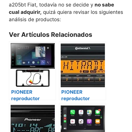
a205bt Fiat, todavía no se decide y
no sabe
cual adquirir,
quizá quiera revisar los siguientes
análisis de productos:
Ver Artículos Relacionados
PIONEER
PIONEER
reproductor
reproductor
vehículo
vehículo
multimedia mvh-
multimedia mvh-
a205bt Ford
a205bt Renault
transit custom
master