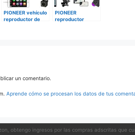
PIONEER vehículo
PIONEER
reproductor de
reproductor
DVD pqavh-
vehículo
g215bt-g650
multimedia mvh-
iveco daily
a205bt iveco daily
blicar un comentario.
am.
Aprende cómo se procesan los datos de tus comenta
on, obtengo ingresos por las compras adscritas que cum