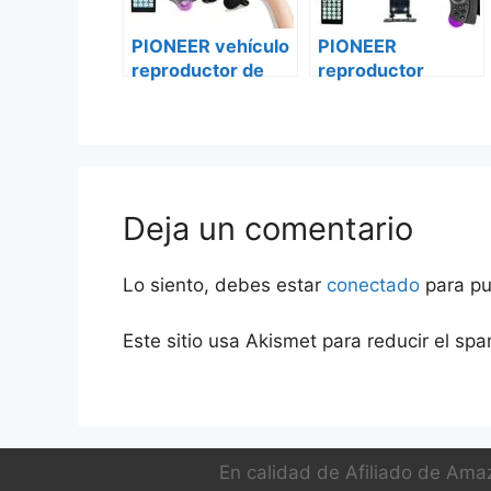
PIONEER vehículo
PIONEER
reproductor de
reproductor
DVD avh-g215bt
vehículo
iveco daily
multimedia mvh-
z5050bt iveco
daily
Deja un comentario
Lo siento, debes estar
conectado
para pu
Este sitio usa Akismet para reducir el sp
En calidad de Afiliado de Amaz