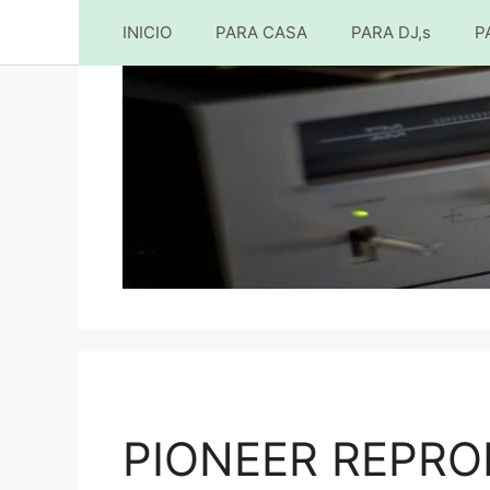
INICIO
PARA CASA
PARA DJ,s
P
Saltar
al
contenido
PIONEER REPRO