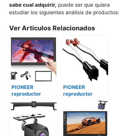
sabe cual adquirir,
puede ser que quiera
estudiar los siguientes análisis de productos:
Ver Artículos Relacionados
PIONEER
PIONEER
reproductor
reproductor
vehículo
vehículo
multimedia mvh-
multimedia mvh-
z5050bt Renault
z5050bt Peugeot
master
bóxer ii