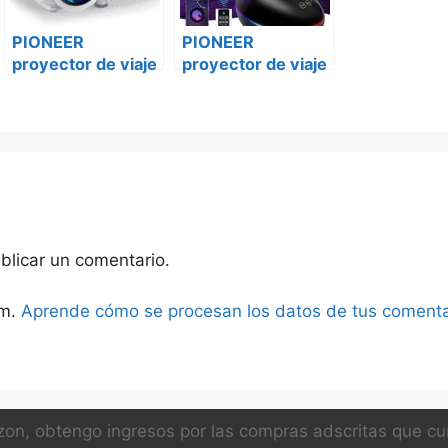
PIONEER
PIONEER
proyector de viaje
proyector de viaje
proy-34 Peugeot
proy-34 Fiat
bóxer ii
blicar un comentario.
am.
Aprende cómo se procesan los datos de tus comenta
on, obtengo ingresos por las compras adscritas que cum