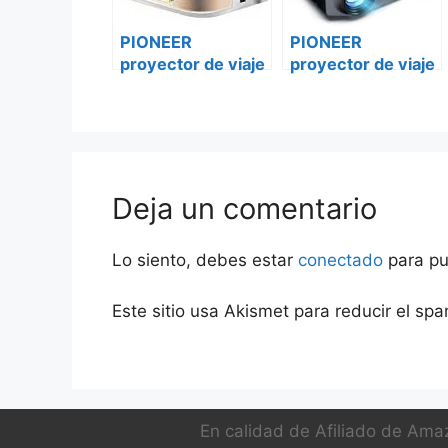
PIONEER
PIONEER
proyector de viaje
proyector de viaje
proy-34 iveco
proy-34
daily
mercedes vito
Deja un comentario
Lo siento, debes estar
conectado
para pu
Este sitio usa Akismet para reducir el sp
En calidad de Afiliado de Amaz