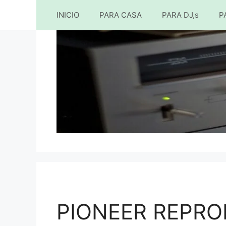
INICIO
PARA CASA
PARA DJ,s
P
Saltar
al
contenido
PIONEER REPR