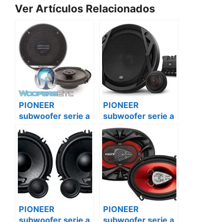
Ver Artículos Relacionados
PIONEER
PIONEER
subwoofer serie a
subwoofer serie a
ts-a25s4 Renault
ts-a25s4
master
mercedes sprinter
PIONEER
PIONEER
subwoofer serie a
subwoofer serie a