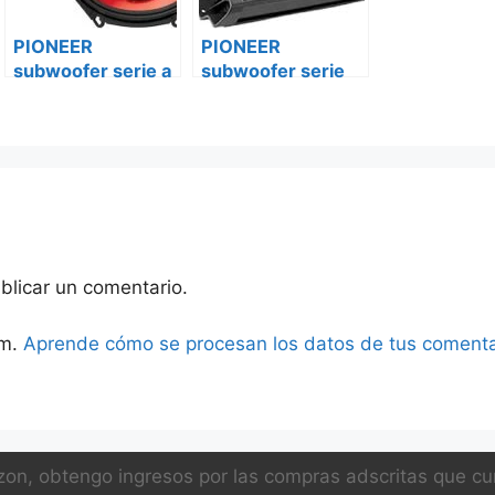
PIONEER
PIONEER
subwoofer serie a
subwoofer serie
ts-a25s4 Ford
champions ts-
transit custom
w311s4 Ford
transit custom
blicar un comentario.
am.
Aprende cómo se procesan los datos de tus comenta
on, obtengo ingresos por las compras adscritas que cum