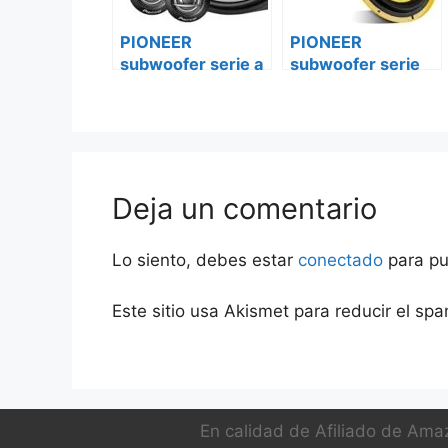
PIONEER
PIONEER
subwoofer serie a
subwoofer serie
ts-a250d4 Ford
champions ts-
transit custom
w311d4 Ford
transit custom
Deja un comentario
Lo siento, debes estar
conectado
para pu
Este sitio usa Akismet para reducir el sp
En calidad de Afiliado de Amaz