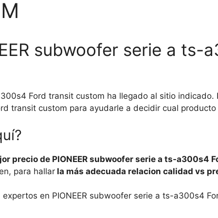
OM
EER subwoofer serie a ts-a
00s4 Ford transit custom ha llegado al sitio indicad
 transit custom para ayudarle a decidir cual producto
quí?
ejor precio de PIONEER subwoofer serie a ts-a300s4 F
n, para hallar
la más adecuada relacion calidad vs pr
os expertos en PIONEER subwoofer serie a ts-a300s4 For