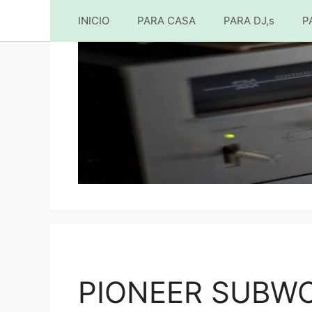
INICIO
PARA CASA
PARA DJ,s
P
Saltar
al
contenido
PIONEER SUBWO