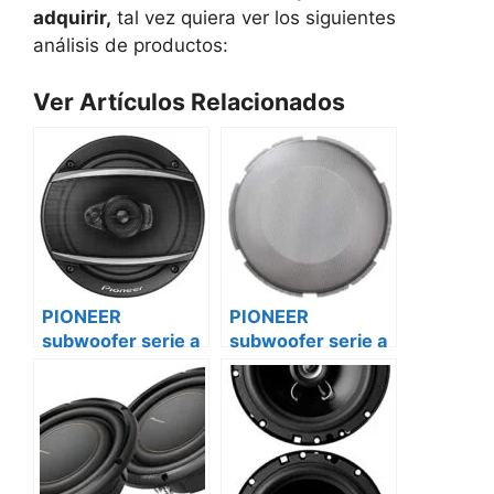
adquirir,
tal vez quiera ver los siguientes
análisis de productos:
Ver Artículos Relacionados
PIONEER
PIONEER
subwoofer serie a
subwoofer serie a
ts-w256r Citroën
ts-w256r
mercedes sprinter