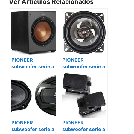
Ver Artículos Relacionados
PIONEER
PIONEER
subwoofer serie a
subwoofer serie a
ts-w306r Renault
ts-w306r
master
mercedes sprinter
PIONEER
PIONEER
subwoofer serie a
subwoofer serie a