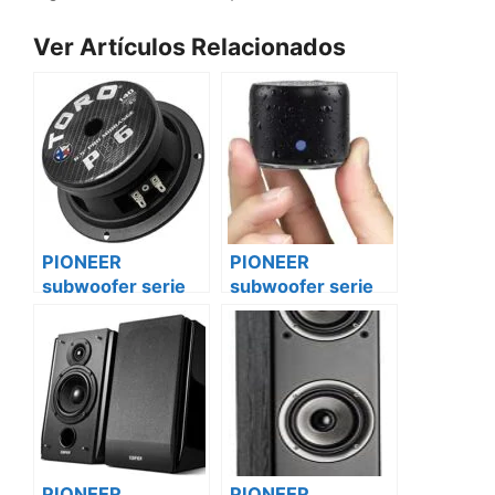
Ver Artículos Relacionados
PIONEER
PIONEER
subwoofer serie
subwoofer serie
champions ts-
champions ts-
w312s4 Skoda
w312s4 Citroën
PIONEER
PIONEER