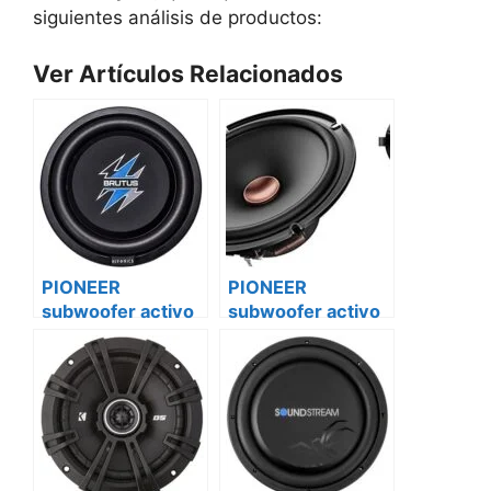
siguientes análisis de productos:
Ver Artículos Relacionados
PIONEER
PIONEER
subwoofer activo
subwoofer activo
ts-a2500ls4
ts-a2500ls4 iveco
Peugeot bóxer ii
daily