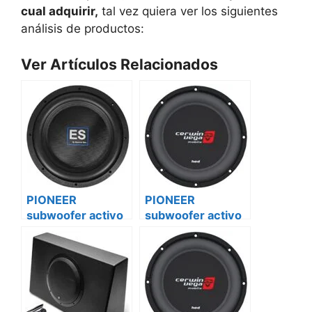
cual adquirir,
tal vez quiera ver los siguientes
análisis de productos:
Ver Artículos Relacionados
PIONEER
PIONEER
subwoofer activo
subwoofer activo
ts-sw3002s4
ts-sw3002s4
mercedes vito
caravanas