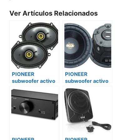
Ver Artículos Relacionados
PIONEER
PIONEER
subwoofer activo
subwoofer activo
ts-wx130da Ford
ts-wx130da iveco
transit custom
daily
PIONEER
PIONEER