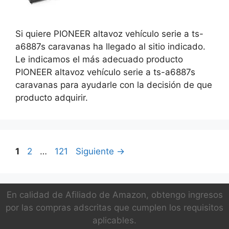
Si quiere PIONEER altavoz vehículo serie a ts-
a6887s caravanas ha llegado al sitio indicado.
Le indicamos el más adecuado producto
PIONEER altavoz vehículo serie a ts-a6887s
caravanas para ayudarle con la decisión de que
producto adquirir.
Página
Página
Página
1
2
…
121
Siguiente
→
En calidad de Afiliado de Amazon, obtengo ingresos
por las compras adscritas que cumplen los requisitos
aplicables.