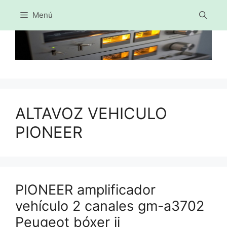
Menú
Saltar
al
contenido
ALTAVOZ VEHICULO
PIONEER
PIONEER amplificador
vehículo 2 canales gm-a3702
Peugeot bóxer ii