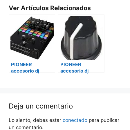
Ver Artículos Relacionados
PIONEER
PIONEER
accesorio dj
accesorio dj
viniles time code
viniles time code
rb-vd1-cb
rb-vd1-w
Deja un comentario
Lo siento, debes estar
conectado
para publicar
un comentario.