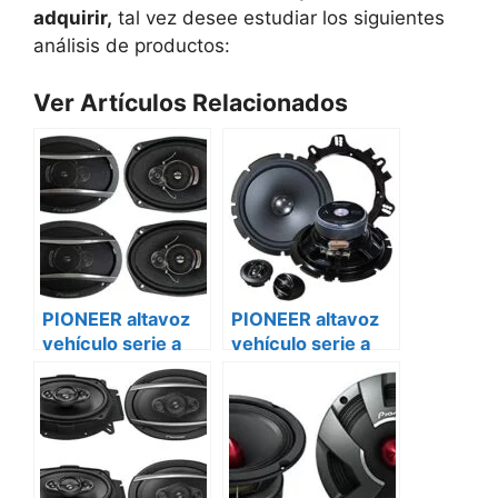
adquirir,
tal vez desee estudiar los siguientes
análisis de productos:
Ver Artículos Relacionados
PIONEER altavoz
PIONEER altavoz
vehículo serie a
vehículo serie a
ts-a1600c
ts-a1600c
mercedes vito
Volkswagen