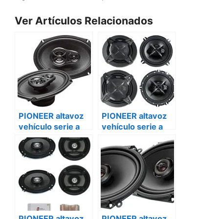
Ver Artículos Relacionados
PIONEER altavoz
PIONEER altavoz
vehículo serie a
vehículo serie a
ts-a1670f Peugeot
ts-a1670f Renault
bóxer ii
master
PIONEER altavoz
PIONEER altavoz