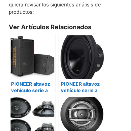
quiera revisar los siguientes análisis de
productos:
Ver Artículos Relacionados
PIONEER altavoz
PIONEER altavoz
vehículo serie a
vehículo serie a
ts-a1677s
ts-a1677s Renault
caravanas
master