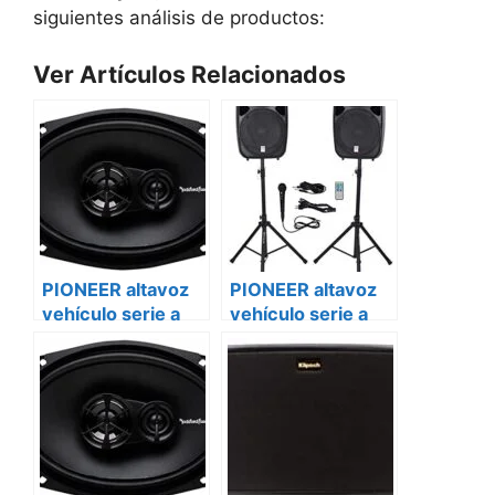
siguientes análisis de productos:
Ver Artículos Relacionados
PIONEER altavoz
PIONEER altavoz
vehículo serie a
vehículo serie a
ts-a6880f Fiat
ts-a6880f Renault
master