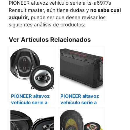
PIONEER altavoz vehículo serie a ts-a6977s
Renault master, aún tiene dudas y
no sabe cual
adquirir,
puede ser que desee revisar los
siguientes análisis de productos:
Ver Artículos Relacionados
PIONEER altavoz
PIONEER altavoz
vehículo serie a
vehículo serie a
ts-a6977s
ts-a6977s
caravanas