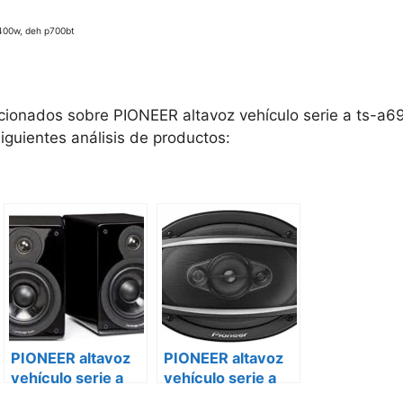
400w, deh p700bt
cionados sobre PIONEER altavoz vehículo serie a ts-a69
siguientes análisis de productos:
PIONEER altavoz
PIONEER altavoz
vehículo serie a
vehículo serie a
ts-a6980f Skoda
ts-a6980f Smart