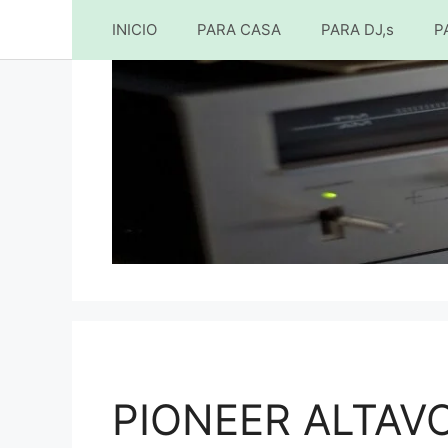
INICIO
PARA CASA
PARA DJ,s
P
Saltar
al
contenido
PIONEER ALTAVO