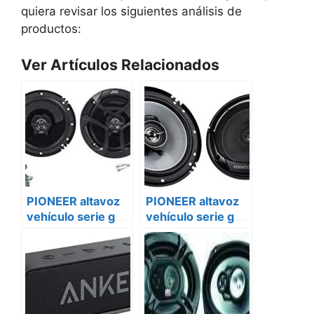
quiera revisar los siguientes análisis de
productos:
Ver Artículos Relacionados
PIONEER altavoz
PIONEER altavoz
vehículo serie g
vehículo serie g
ts-g1620f-2 Smart
ts-g1620f Peugeot
bóxer ii