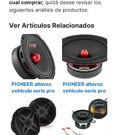
cual comprar,
quizá desee revisar los
siguientes análisis de productos:
Ver Artículos Relacionados
PIONEER altavoz
PIONEER altavoz
vehículo serie pro
vehículo serie pro
ts-m800pro
ts-m800pro
Citroën
Renault master