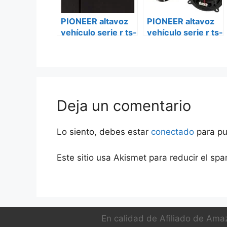
PIONEER altavoz
PIONEER altavoz
vehículo serie r ts-
vehículo serie r ts-
r6951s Smart
r6951s iveco daily
Deja un comentario
Lo siento, debes estar
conectado
para pu
Este sitio usa Akismet para reducir el sp
En calidad de Afiliado de Amaz