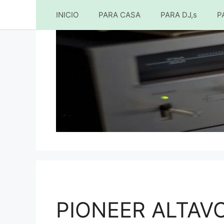
INICIO
PARA CASA
PARA DJ,s
P
Saltar
al
contenido
PIONEER ALTAVO