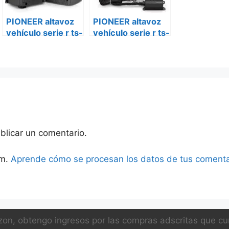
PIONEER altavoz
PIONEER altavoz
vehículo serie r ts-
vehículo serie r ts-
r6951s Peugeot
r6951s mercedes
bóxer ii
sprinter
blicar un comentario.
am.
Aprende cómo se procesan los datos de tus comenta
on, obtengo ingresos por las compras adscritas que cum