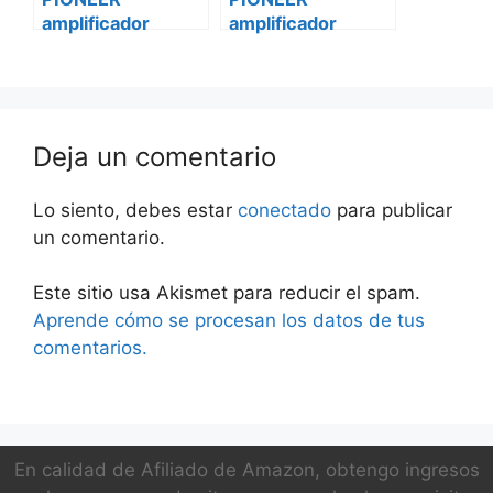
amplificador
amplificador
vehículo 2 canales
vehículo 2 canales
gm-a5602 iveco
gm-a5602 Smart
daily
Deja un comentario
Lo siento, debes estar
conectado
para publicar
un comentario.
Este sitio usa Akismet para reducir el spam.
Aprende cómo se procesan los datos de tus
comentarios.
En calidad de Afiliado de Amazon, obtengo ingresos