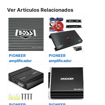
Ver Artículos Relacionados
PIONEER
PIONEER
amplificador
amplificador
vehículo 2 canales
vehículo 2 canales
gm-a5602
gm-a5602
caravanas
Volkswagen
PIONEER
PIONEER