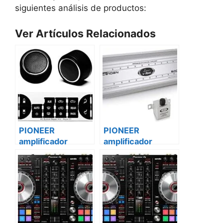
siguientes análisis de productos:
Ver Artículos Relacionados
PIONEER
PIONEER
amplificador
amplificador
vehículo 2 canales
vehículo 2 canales
gm-a5702
gm-a5702 iveco
mercedes sprinter
daily