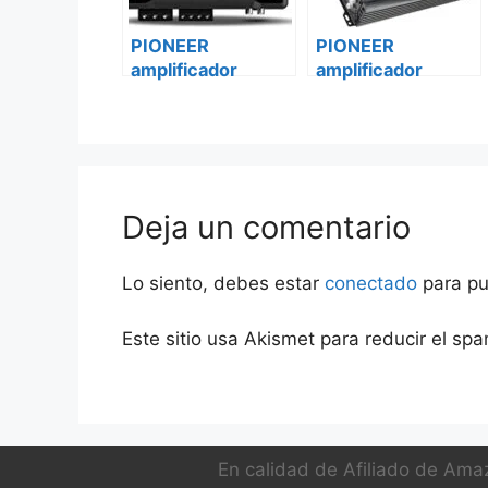
PIONEER
PIONEER
amplificador
amplificador
vehículo 2 canales
vehículo 2 canales
gm-a3602 Ford
gm-a3702 Ford
transit custom
transit custom
Deja un comentario
Lo siento, debes estar
conectado
para pu
Este sitio usa Akismet para reducir el sp
En calidad de Afiliado de Amaz