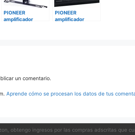
PIONEER
PIONEER
amplificador
amplificador
vehículo 4 canales
vehículo 2 canales
gm-a6704 Ford
gm-a5602 Ford
transit custom
transit custom
blicar un comentario.
am.
Aprende cómo se procesan los datos de tus comenta
on, obtengo ingresos por las compras adscritas que cum