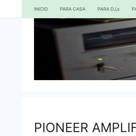
INICIO
PARA CASA
PARA DJ,s
P
Saltar
al
contenido
PIONEER AMPLI