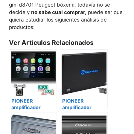
gm-d8701 Peugeot bóxer ii, todavía no se
decide y
no sabe cual comprar,
puede ser que
quiera estudiar los siguientes análisis de
productos:
Ver Artículos Relacionados
PIONEER
PIONEER
amplificador
amplificador
vehículo digital
vehículo digital
gm-d8701
gm-d8701 iveco
mercedes vito
daily