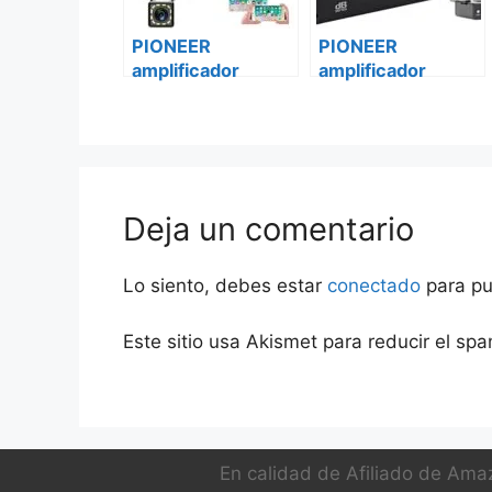
PIONEER
PIONEER
amplificador
amplificador
vehículo digital
vehículo digital
gm-d8701
gm-d8701 iveco
mercedes vito
daily
Deja un comentario
Lo siento, debes estar
conectado
para pu
Este sitio usa Akismet para reducir el sp
En calidad de Afiliado de Amaz