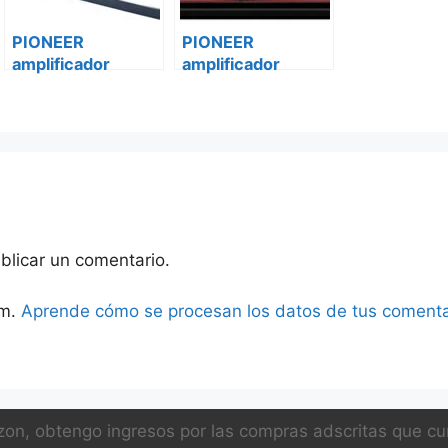
PIONEER
PIONEER
amplificador
amplificador
vehículo digital
vehículo digital
gm-d8701 Ford
gm-d8701
transit custom
Volkswagen
blicar un comentario.
am.
Aprende cómo se procesan los datos de tus comenta
on, obtengo ingresos por las compras adscritas que cum