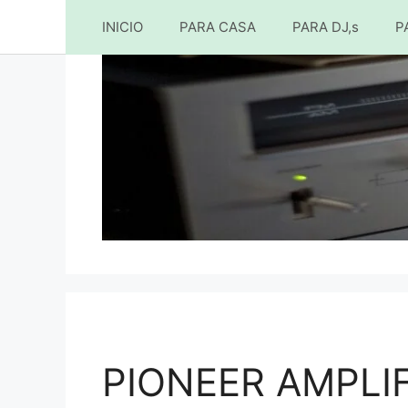
INICIO
PARA CASA
PARA DJ,s
P
Saltar
al
contenido
PIONEER AMPLI