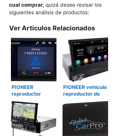
cual comprar,
quizá desee revisar los
siguientes análisis de productos:
Ver Artículos Relacionados
PIONEER
PIONEER vehículo
reproductor
reproductor de
vehículo
DVD avh-a205bt
multimedia mvh-
iveco daily
a205bt Fiat