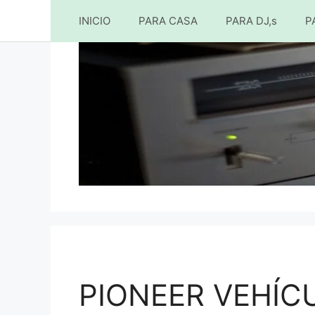
INICIO
PARA CASA
PARA DJ,s
P
Saltar
al
contenido
PIONEER VEHÍC