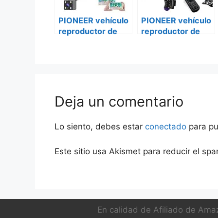
PIONEER vehículo
PIONEER vehículo
reproductor de
reproductor de
DVD avh-z5250bt
DVD avh-z5250bt
Citroën
Deja un comentario
Lo siento, debes estar
conectado
para pu
Este sitio usa Akismet para reducir el sp
En calidad de Afiliado de Amaz