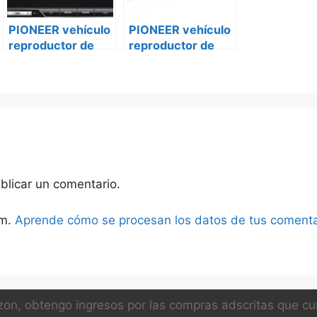
PIONEER vehículo
PIONEER vehículo
reproductor de
reproductor de
DVD avh-z5250bt
DVD avh-z5250bt
caravanas
Ford transit
custom
blicar un comentario.
am.
Aprende cómo se procesan los datos de tus comenta
on, obtengo ingresos por las compras adscritas que cum