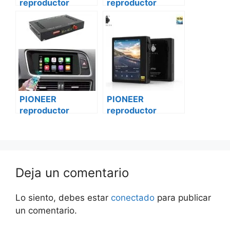
reproductor
reproductor
vehículo de
vehículo de
medios digitales
medios digitales
mxt-s3261bt
mxt-s3261bt
Skoda
PIONEER
PIONEER
reproductor
reproductor
vehículo de
vehículo de
medios digitales
medios digitales
mxt-s3261bt
mxt-s3261bt
mercedes sprinter
mercedes vito
Deja un comentario
Lo siento, debes estar
conectado
para publicar
un comentario.