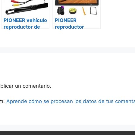
PIONEER vehículo
PIONEER
reproductor de
reproductor
DVD pqavh-
vehículo
g215bt-g650
multimedia mvh-
Peugeot bóxer ii
g215bt Citroën
blicar un comentario.
am.
Aprende cómo se procesan los datos de tus comenta