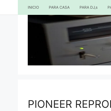
INICIO
PARA CASA
PARA DJ,s
P
Saltar
al
contenido
PIONEER REPRO