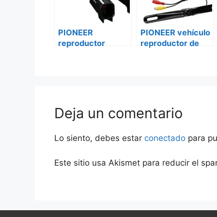
PIONEER
PIONEER vehículo
reproductor
reproductor de
vehículo
DVD avh-g215bt
multimedia mvh-
Peugeot bóxer ii
z5050bt Peugeot
bóxer ii
Deja un comentario
Lo siento, debes estar
conectado
para pu
Este sitio usa Akismet para reducir el sp