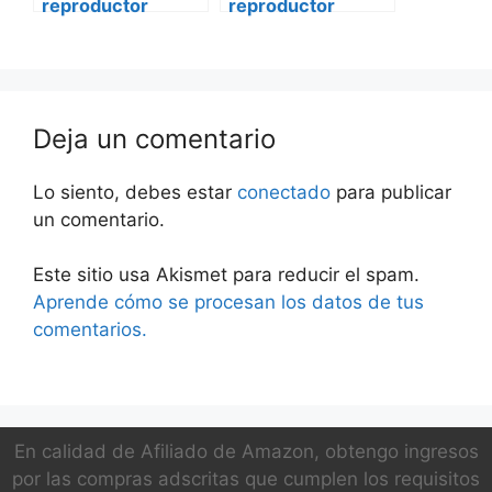
reproductor
reproductor
vehículo
vehículo
multimedia mvh-
multimedia mvh-
a205bt mercedes
a205bt Ford
vito
transit custom
Deja un comentario
Lo siento, debes estar
conectado
para publicar
un comentario.
Este sitio usa Akismet para reducir el spam.
Aprende cómo se procesan los datos de tus
comentarios.
En calidad de Afiliado de Amazon, obtengo ingresos
por las compras adscritas que cumplen los requisitos