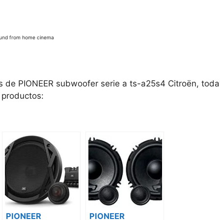
ound from home cinema
os de PIONEER subwoofer serie a ts-a25s4 Citroën, toda
e productos:
PIONEER
PIONEER