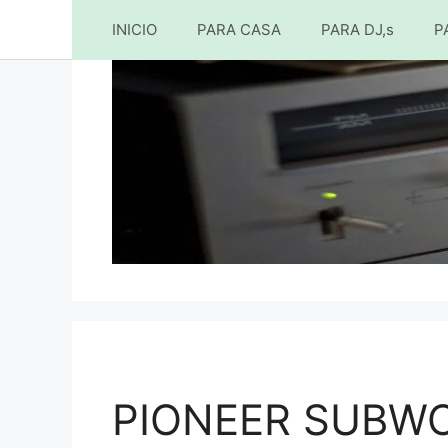
INICIO
PARA CASA
PARA DJ,s
P
Saltar
al
contenido
PIONEER SUBWO